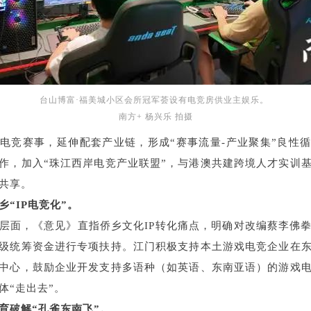
台山博富·福美城小区会所冠军荟设有电竞房供业主娱乐。
南方+ 杨兴乐 拍摄
电竞赛事，延伸配套产业链，形成“赛事流量-产业聚集”良性
作，加入“珠江西岸电竞产业联盟”，与港澳共建跨境人才实训
共享。
“IP电竞化”。
层面，《意见》直指侨乡文化IP转化痛点，明确对改编蔡李佛
级统筹资金进行专项扶持。江门积极支持本土游戏电竞企业在
中心，鼓励企业开发支持多语种（如英语、东南亚语）的游戏
体“走出去”。
育破解“孔雀东南飞”。