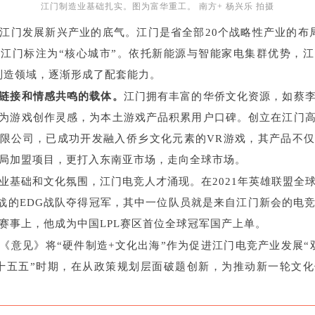
江门制造业基础扎实。图为富华重工。 南方+ 杨兴乐 拍摄
是江门发展新兴产业的底气。江门是省全部20个战略性产业的布
江门标注为“核心城市”。依托新能源与智能家电集群优势，
制造领域，逐渐形成了配套能力。
链接和情感共鸣的载体。
江门拥有丰富的华侨文化资源，如蔡
为游戏创作灵感，为本土游戏产品积累用户口碑。创立在江门
限公司，已成功开发融入侨乡文化元素的VR游戏，其产品不
局加盟项目，更打入东南亚市场，走向全球市场。
业基础和文化氛围，江门电竞人才涌现。在2021年英雄联盟全
出战的EDG战队夺得冠军，其中一位队员就是来自江门新会的电
赛事上，他成为中国LPL赛区首位全球冠军国产上单。
《意见》将“硬件制造+文化出海”作为促进江门电竞产业发展“
十五五”时期，在从政策规划层面破题创新，为推动新一轮文