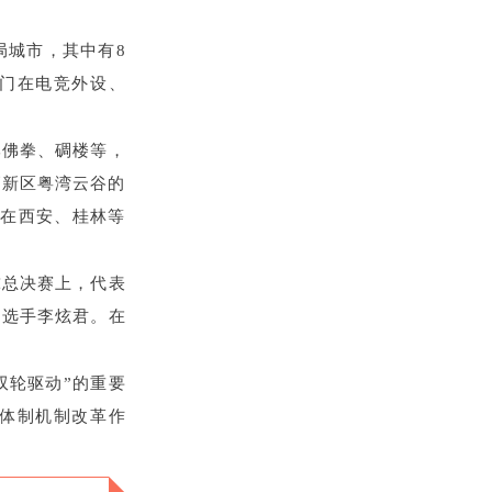
局城市，其中有8
江门在电竞外设、
李佛拳、碉楼等，
高新区粤湾云谷的
仅在西安、桂林等
球总决赛上，代表
竞选手李炫君。在
双轮驱动”的重要
化体制机制改革作